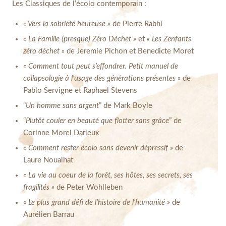
Les Classiques de l’écolo contemporain :
« Vers la sobriété heureuse »
de Pierre Rabhi
« La Famille (presque) Zéro Déchet »
et
« Les Zenfants
zéro déchet »
de Jeremie Pichon et Benedicte Moret
« Comment tout peut s’effondrer. Petit manuel de
collapsologie à l’usage des générations présentes »
de
Pablo Servigne et
Raphael Stevens
“
Un homme sans argent
” de Mark Boyle
“
Plutôt couler en beauté que flotter sans grâce
” de
Corinne Morel Darleux
« Comment rester écolo sans devenir dépressif »
de
Laure Noualhat
« La vie au coeur de la forêt, ses hôtes, ses secrets, ses
fragilités »
de Peter Wohlleben
«
Le plus grand défi de l’histoire de l’humanité »
de
Aurélien Barrau