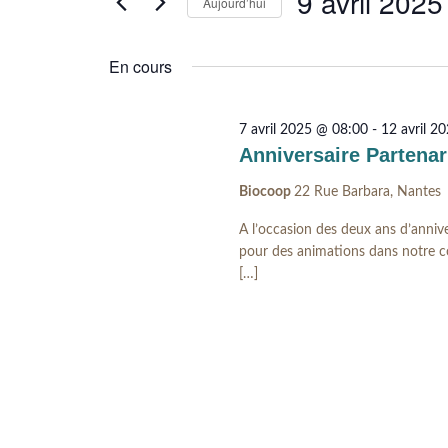
DE
9 avril 2025
AVRIL
Aujourd’hui
Évènements
VUES
par
Sélectionnez
2025
ÉVÈNEMENTS
mot-
une
En cours
clé.
date.
7 avril 2025 @ 08:00
-
12 avril 2
Anniversaire Partenar
Biocoop
22 Rue Barbara, Nantes
A l’occasion des deux ans d’annive
pour des animations dans notre c
[…]