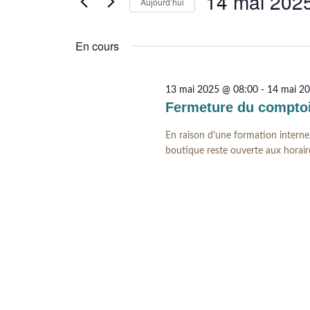
DE
14 mai 202
MAI
Aujourd’hui
Évènements
VUES
par
Sélectionnez
2025
ÉVÈNEMENTS
mot-
une
En cours
clé.
date.
13 mai 2025 @ 08:00
-
14 mai 2
Fermeture du comptoi
En raison d'une formation interne
boutique reste ouverte aux horai