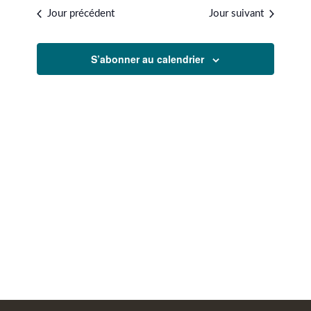
2025
une
NAVIGATIO
Évènem
Jour précédent
Jour suivant
date.
DE
VUES
S’abonner au calendrier
ÉVÈNEMEN