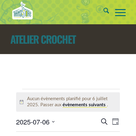
ATELIER CROCHET
ÉVÈNEMENTS
Aucun évènements planifié pour 6 juillet
FOR
Notice
2025. Passer aux
évènements suivants
.
6
RECHERCH
2025-07-06
Navigat
Recherche
JUILLET
Jour
de
ET
Sélectionnez
vues