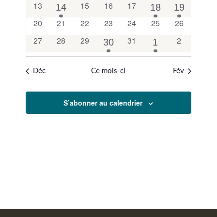
0
0
0
0
13
15
16
17
1
1
1
14
18
19
ÉVÈNEMEN
évènements
évènements
évènements
évènements
évènement
évènement
évènemen
0
0
0
0
0
0
0
20
21
22
23
24
25
26
évènements
évènements
évènements
évènements
évènements
évènements
évènements
0
0
0
0
0
27
28
29
31
2
1
1
30
1
évènements
évènements
évènements
évènements
évènement
évènement
évènement
Déc
Ce mois-ci
Fév
S’abonner au calendrier